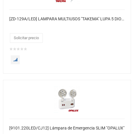
[ZD-129A/LED] LAMPARA MULTIUSOS "TAKEMA" LUPA 5 DIOPTER 80LED 15W 220VAC, CJX6
Solicitar precio
[9101.220LED/CJ12] Lámpara de Emergencia SLIM "OPALUX"