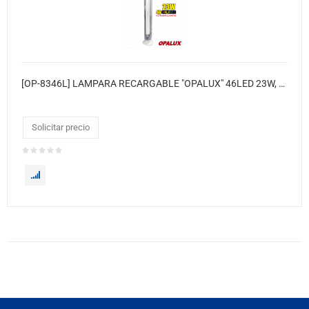
[OP-8346L] LAMPARA RECARGABLE "OPALUX" 46LED 23W, 2 BAT 4V/1.6AH C/DIMMER, CONEXIÓN CARGA 220V Y 6V C/GANCHO P/COLGAR (CJX25)
Solicitar precio