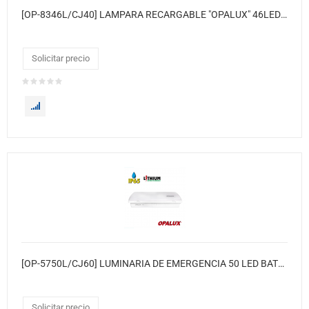
[OP-8346L/CJ40] LAMPARA RECARGABLE "OPALUX" 46LED 23W, 2 BAT 4V/1.6AH C/DIMMER, CONEXIÓN CARGA 220V Y 6V C/GANCHO P/COLGAR (CJX40)
Solicitar precio
[OP-5750L/CJ60] LUMINARIA DE EMERGENCIA 50 LED BATERÍA LITIO RECARGABLE
Solicitar precio