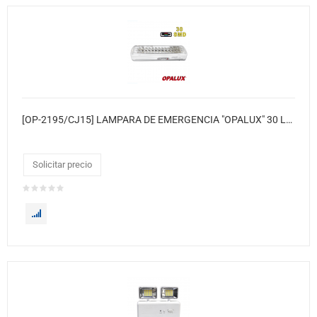
[OP-2195/CJ15] LAMPARA DE EMERGENCIA "OPALUX" 30 LED SMD CON BATERIA 4V 2.0AH 220VAC 15xcj
Solicitar precio