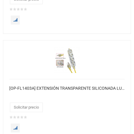
[OP-FL1403A] EXTENSIÓN TRANSPARENTE SILICONADA LUZ INDICADOR NEÓN SUPER FLEXIBLE • Color de cable: Amarillo 3 metros
Solicitar precio