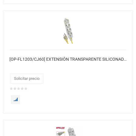
[OP-FL1203/CJ60] EXTENSIÓN TRANSPARENTE SILICONADA LUZ INDICADOR NEÓN SUPER FLEXIBLE 3 METROS 60 X CJ
Solicitar precio