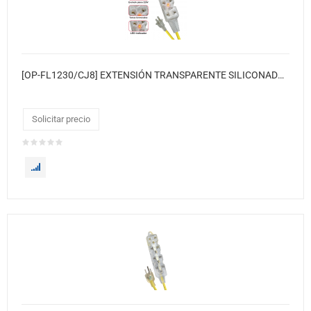
[OP-FL1230/CJ8] EXTENSIÓN TRANSPARENTE SILICONADA LUZ INDICADOR NEÓN SUPER FLEXIBLE 30 METROS 8XCJ
Solicitar precio