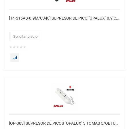
[14-515AB-0.9M/CJ40] SUPRESOR DE PICO "OPALUX" 0.9 CMT. 6TOMAS UNIVERSALES C/SWICTH RESET HIGH QUALITY CABLE 16AWG CJX40
Solicitar precio
[OP-303] SUPRESOR DE PICOS "OPALUX" 3 TOMAS C/OBTURADOR 220V 3MTS. 2200W 10A 48XCJ