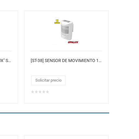
[ST-472W] FOTOCELDA "OPALUX" SOCKET E27 6A CON TIMER 1,2,4,8,12 HORAS 100W BLANCO
[ST-38] SENSOR DE MOVIMIENTO 180° "OPALUX" IP20 (12MTS) 24°C
Solicitar precio