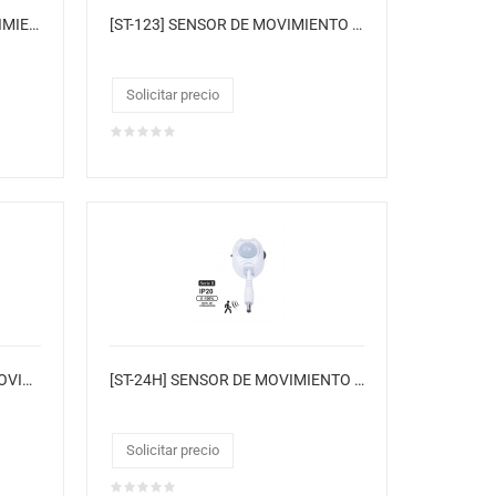
[ST-15/CJ50] SENSOR DE MOVIMIENTO "OPALUX" 180° DE 12 MTS INFRARROJO 220VAC IP65
[ST-123] SENSOR DE MOVIMIENTO APERTURA Y CIERRE DE PUERTA
Solicitar precio
[ST-15FG/CJ50] SENSOR DE MOVIMIENTO INFRARROJO
[ST-24H] SENSOR DE MOVIMIENTO INFRARROJO
Solicitar precio