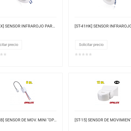
[ST-44X] SENSOR INFRAROJO PARA EMPOTRAR
citar precio
Solicitar precio
[ST-24B] SENSOR DE MOV. MINI "OPALUX" IP65 360° DE 6MTS INFRARROJO 220VAC CJX100