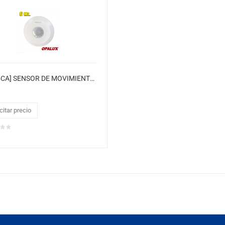
[ST-05CA] SENSOR DE MOVIMIENTO SLIM "OPALUX" SERIE I 360° DE 6MTS INFRARROJO 220VAC
citar precio