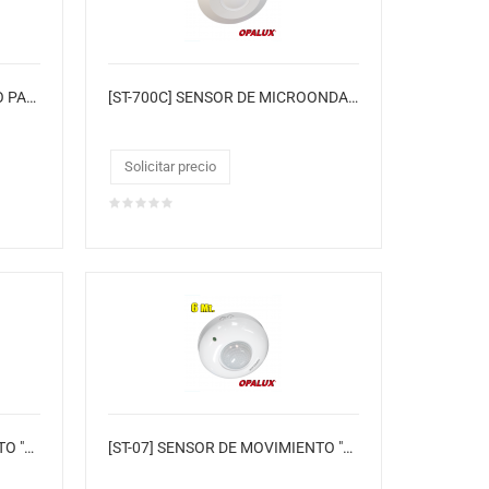
[ST-41HK] SENSOR INFRAROJO PARA EMPOTRAR
[ST-700C] SENSOR DE MICROONDAS RADAR "OPALUX" 220VAC SERIE II 5.8GHZ 360°
Solicitar precio
[ST-15] SENSOR DE MOVIMIENTO "OPALUX" 180° DE 12 MTS INFRARROJO 220VAC IP65
[ST-07] SENSOR DE MOVIMIENTO "OPALUX" CON TIMER Y LUX SERIE I 360° HASTA 6MTS INFRARROJO 220VAC