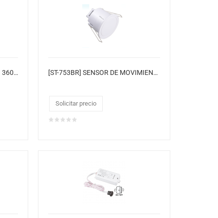
[ST-451C/CJ] SENSOR DE MOV. 360° "OPALUX" ROSCA E27 220-240VAC (6MTS) CAJA COLOR CJX50
[ST-753BR] SENSOR DE MOVIMIENTO
Solicitar precio