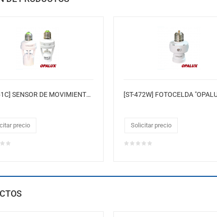
[ST-451C] SENSOR DE MOVIMIENTO 360° "OPALUX" ROSCA E27 220-240VAC (6MTS)
citar precio
Solicitar precio
CTOS