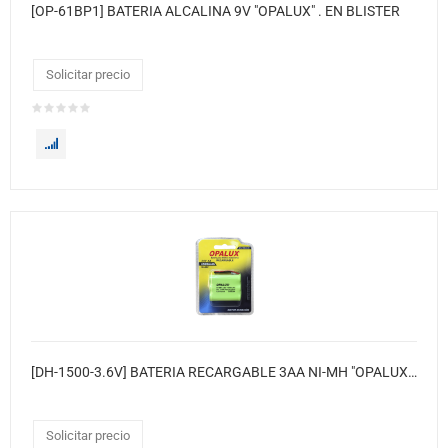
[OP-61BP1] BATERIA ALCALINA 9V "OPALUX" . EN BLISTER
Solicitar precio
[DH-1500-3.6V] BATERIA RECARGABLE 3AA NI-MH "OPALUX" PARA TELEFONO INALAMBRICO. 1500 MAH 3.6V. EN BLISTER/ CAJA X 10 / MASTER X 200
Solicitar precio