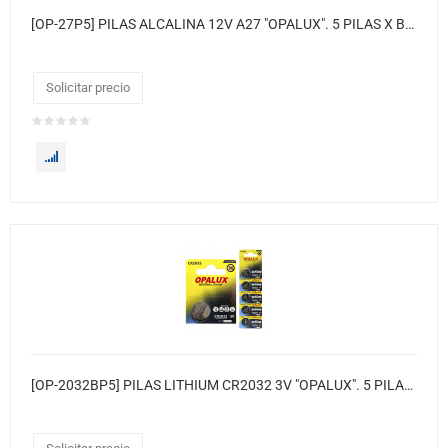
[OP-27P5] PILAS ALCALINA 12V A27 "OPALUX". 5 PILAS X BLISTER / 10 BLISTER X CAJA / MASTER X 360 CAJAS.
Solicitar precio
[OP-2032BP5] PILAS LITHIUM CR2032 3V "OPALUX". 5 PILAS X BLISTER / 30 BLISTER X CAJA / MASTER X 360 CAJA.