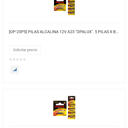
[OP-23P5] PILAS ALCALINA 12V A23 "OPALUX". 5 PILAS X BLISTER / 10 BLISTER X CAJA / MASTER X 360 CAJAS.
Solicitar precio