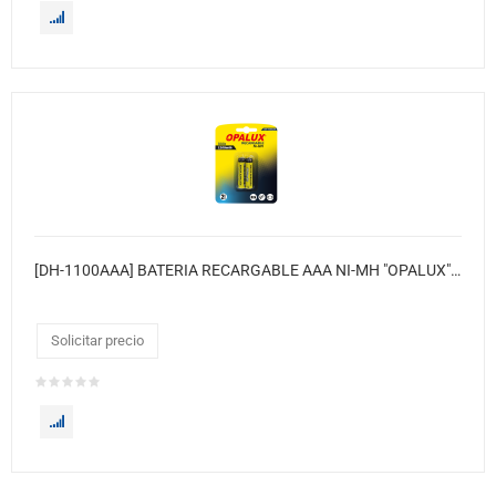
[DH-1100AAA] BATERIA RECARGABLE AAA NI-MH "OPALUX" 1100 MAH 1.2V. BLISTER X 2 / 12 BLISTER X CAJA / MASTER X 240 BLISTER
Solicitar precio