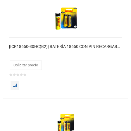
[ICR18650-30HC(B2)] BATERÍA 18650 CON PIN RECARGABLE(HC) LI-ION 3.7V
Solicitar precio