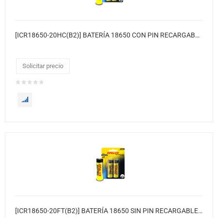
[ICR18650-20HC(B2)] BATERÍA 18650 CON PIN RECARGABLE(HC) LI-ION 3.7V
Solicitar precio
[ICR18650-20FT(B2)] BATERÍA 18650 SIN PIN RECARGABLE(FC) LI-ION 3.7V