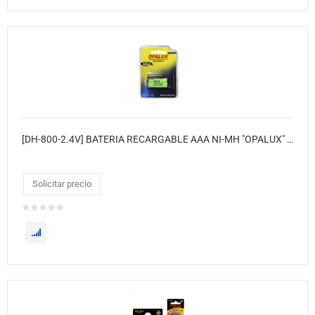
[DH-800-2.4V] BATERIA RECARGABLE AAA NI-MH "OPALUX" PARA TELEFONO INALAMBRICO. 800 MAH 2.4V. EN BLISTER / CAJA X 10 / MASTER X 201
Solicitar precio