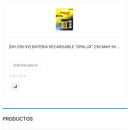
[DH-250-9V] BATERIA RECARGABLE "OPALUX" 250 MAH 9V N-MH. Medidas: Alto 1.6 x Ancho 2.6 x Largo 4.5 cm. EN BLISTER/ 12 BLISTER X CAJA.
Solicitar precio
PRODUCTOS