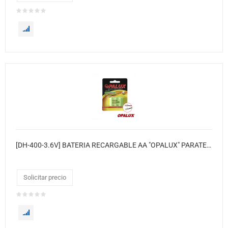
[DH-400-3.6V] BATERIA RECARGABLE AA "OPALUX" PARATELEFONO INALAMBRICO. 400 MAH 3.6V. EN BLISTER. 10 X CAJA
Solicitar precio