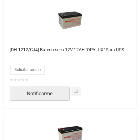
[DH-1212/CJ4] Batería seca 12V 12AH "OPALUX" Para UPS Medidas: Altura 9.5 x Largo 15 x Ancho 9.6 cm
Solicitar precio
Notificarme