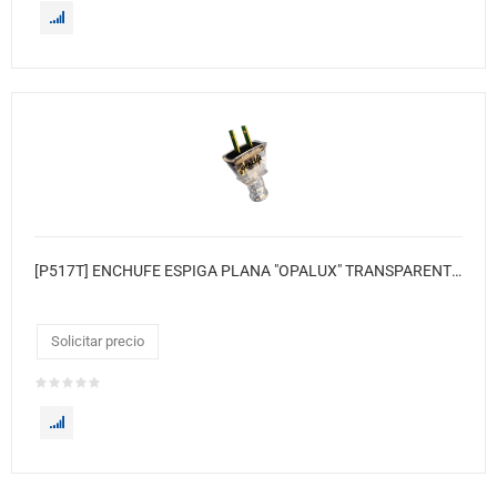
[P517T] ENCHUFE ESPIGA PLANA "OPALUX" TRANSPARENTE 220V AC 16A (BOLSAX100) MASTERX1000
Solicitar precio