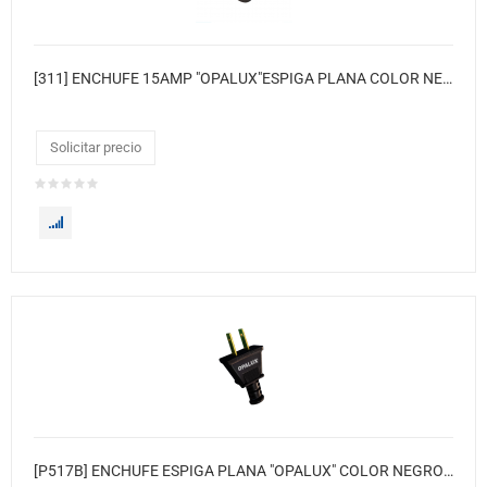
[311] ENCHUFE 15AMP "OPALUX"ESPIGA PLANA COLOR NEGRO T/BTICINO REFORZADO
Solicitar precio
[P517B] ENCHUFE ESPIGA PLANA "OPALUX" COLOR NEGRO 220V AC 16A (BOLSAX100) MASTERX1000