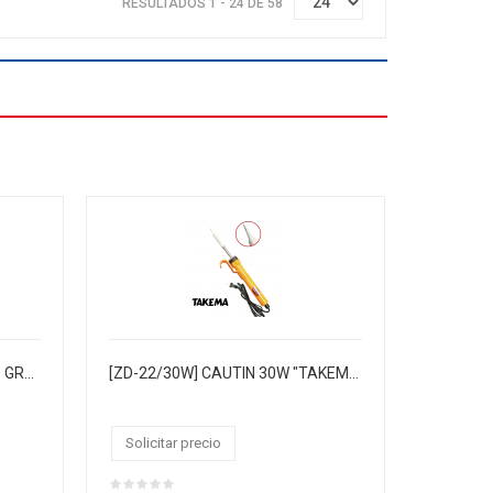
RESULTADOS 1 - 24 DE 58
[ZD-170] PASTA P/SOLDAR 50 GRAMOS "TAKEMA", PACK X 5
[ZD-22/30W] CAUTIN 30W "TAKEMA" C/GANCHO P/AGUJA 0.9MM PLATA, C/RESISTENCIA DE CERÁMICA INTERNA, MANGO PVC NARANJA BLISTER, CJX100
Solicitar precio