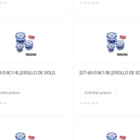
[ST-60/0.8(1/4L)] ROLLO DE SOLDADURA "TAKEMA" 0.8MM 60/40 1/4LIBRA 29MTS, CJX30, MASTERX120
citar precio
Solicitar precio