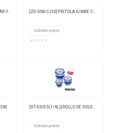
[ZD-8951] ESTACIÓN DE SOLDAR Y EXTRACTOR DE HUMO
[ZD-508/CJ10] PISTOLA D/AIRE CALIENTE "TAKEMA" C/SWITCH DE ALTA Y BAJA, EN BAJA 750W 350º, EN ALTA 1500W 500ºC, TEMPERATURA DE180º-500º, 220V 60HZ, FUERZA DE AIRE 200L-450L, AZUL CJX10
Solicitar precio
[FQ-158B] PISTOLA PARA SILICONA DELGADA
[ST-63/0.5(1/4L)] ROLLO DE SOLDADURA "TAKEMA" 0.5MM 60/40 1/4 LIBRA
Solicitar precio