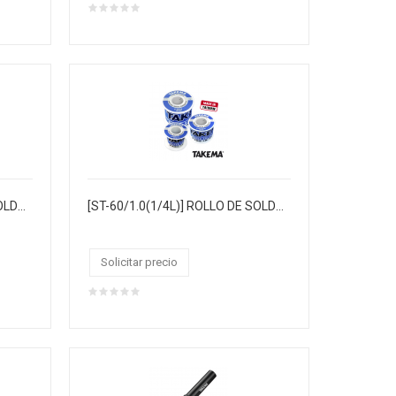
[ST-60/0.8(1/8L)] ROLLO DE SOLDADURA "TAKEMA" 0.8MM 60/40 1/8LIBRA
[ST-60/1.0(1/4L)] ROLLO DE SOLDADURA "TAKEMA" 1.0MM 60/40 1/4LIBRA 19MTS,CAJA X120
Solicitar precio