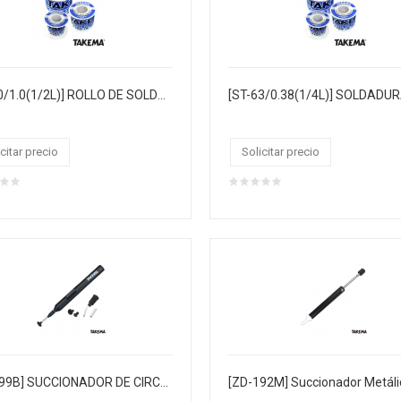
[ST-60/1.0(1/2L)] ROLLO DE SOLDADURA "TAKEMA" 1.0MM 60/40, 1/2LIBRA 38MTS, CJX20, MASTERX100
citar precio
Solicitar precio
[ZD-199B] SUCCIONADOR DE CIRCUITOS INTEGRADOS