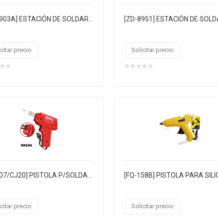
[ZD-8903A] ESTACIÓN DE SOLDAR con pantalla LCD plegable
citar precio
Solicitar precio
[ZD-507/CJ20] PISTOLA P/SOLDAR "TAKEMA" 100W CABLE VULCANIZADO 220VAC ROJO. MEDIDA 19.5X16CM. BLISTER CJX20
citar precio
Solicitar precio