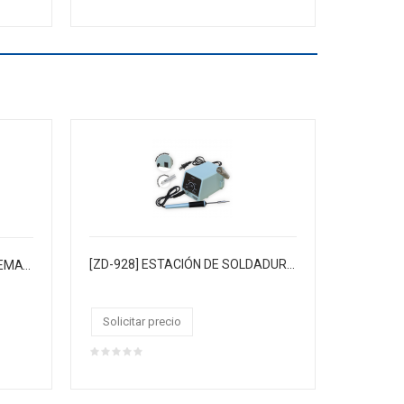
[ZD-928] ESTACIÓN DE SOLDADURA ANALÓGICA con control de temperatura regulable
[TLW-300/CJ25] CAUTIN "TAKEMA" 300W 220/VAC M/MADERA T/HACHA PUNTA COBRE.CAJA CJX25
Solicitar precio