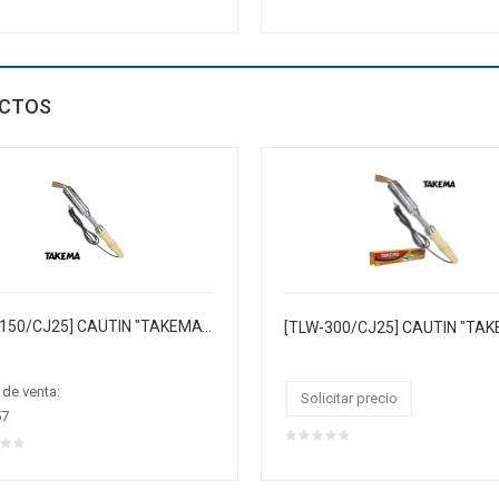
CTOS
[TLW-150/CJ25] CAUTIN "TAKEMA" 150W 220V/AC M/MADERA T/HACHA PUNTA COBRE.CAJA CJX25
 de venta:
Solicitar precio
57