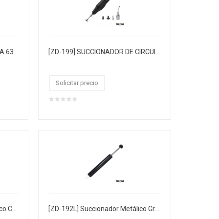
[ST-63/0.38(1/4L)] SOLDADURA 63/37 DE 0.38MM 1/4 LIBRA 120XCJ
[ZD-199] SUCCIONADOR DE CIRCUITOS INTEGRADOS
Solicitar precio
[ZD-192M] Succionador Metálico Chico
[ZD-192L] Succionador Metálico Grande