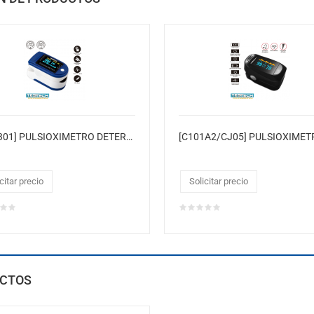
[JZK-301] PULSIOXIMETRO DETERMINA LA SATURACIÓN DE OXÍGENO SPO2 FRECUENCIA CARDÍACA (Pulso)
citar precio
Solicitar precio
CTOS