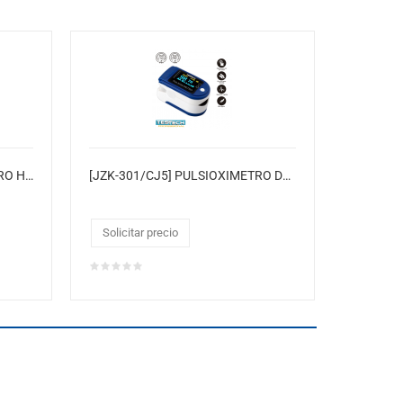
[C101A2/CJ05] PULSIOXIMETRO HD HEAVY DUTY
[JZK-301/CJ5] PULSIOXIMETRO DETERMINA LA SATURACIÓN DE OXÍGENO SPO2 FRECUENCIA CARDÍACA (Pulso)
Solicitar precio