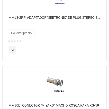
[MMJ3-2RF] ADAPTADOR "SEETRONIC" DE PLUG STEREO 3.5MM A 2X RCA JACK AMARILLO-NEGRO
Solicitar precio
[MF-30B] CONECTOR "MIYAKO" MACHO ROSCA PARA RG-59