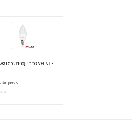
[OP-7W31C/CJ100] FOCO VELA LED 7W "OPALUX" 100-240V BLANCO 520LM 7000K E14 CJX100
citar precio