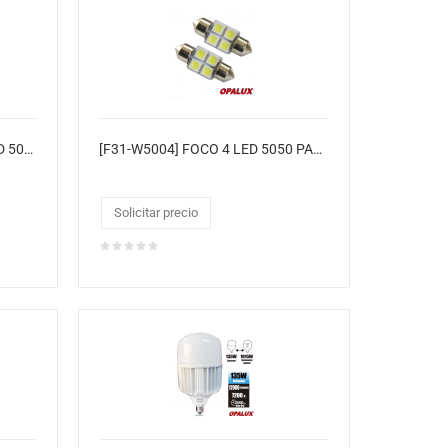
[T5P-W5001-BLUE] FOCO 1 LED 5050 PARA CARRO
[F31-W5004] FOCO 4 LED 5050 PARA CARRO
Solicitar precio