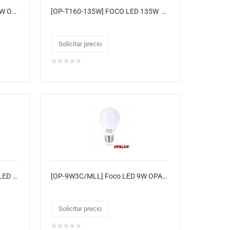
[OP-12W3C/MLL] Foco LED 12W OPALUX MILLAR
[OP-T160-135W] FOCO LED 135W Temp. de Color: 7200K
Solicitar precio
[OP-T140-80WW/CJ20] FOCO LED 80W Temp. de Color: 3000K
[OP-9W3C/MLL] Foco LED 9W OPALUX MILLAR
Solicitar precio