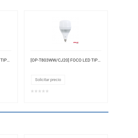
[OP-T2009CW/CJ8] FOCO LED TIPO PERA 200W 8XCJ
[OP-T803WW/CJ20] FOCO LED TIPO PERA 80W Temp. de Color: 3000K
Solicitar precio