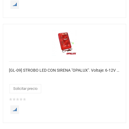
[GL-09] STROBO LED CON SIRENA "OPALUX". Voltaje: 6-12V DC. Decibeles: 95-100dB. Consumo: 4W. Corriente: 300mA. Flashes: 150 por minuto. Instalación: 2 tornillos. Medidas: 12.3 x 7.4 x
Solicitar precio