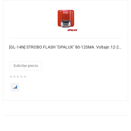
[GL-14N] STROBO FLASH "OPALUX" 80-120MA. Voltaje: 12-24V DC. Decibeles: 90dB. Consumo: 1.5W. Flashes: 76 por minuto. 3 Tipos de alarma: Ambulancia, policia y bomberos. Material: Carcas
Solicitar precio