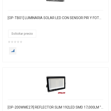
[OP-TB01] LUMINARIA SOLAR LED CON SENSOR PIR Y FOTOCELDA
Solicitar precio
[OP-200WWE27I] REFLECTOR SLIM 192LED SMD 17,000LM "OPALUX" 200W 85-265V AC LUZ CALIDA 3000K COLOR NEGRO IP-65 DURACION 50,000 HORAS