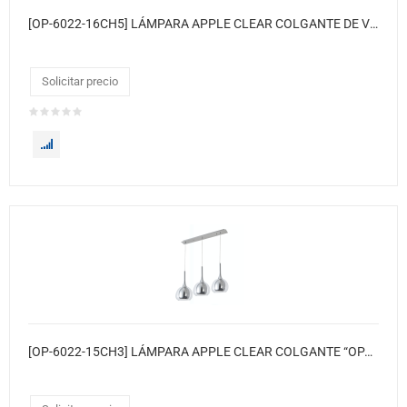
[OP-6022-16CH5] LÁMPARA APPLE CLEAR COLGANTE DE VIDRIO TRANSPARENTE CON INTERIOR PLATA “OPALUX”
Solicitar precio
[OP-6022-15CH3] LÁMPARA APPLE CLEAR COLGANTE “OPALUX” ● Vidrio transparente con interior plata